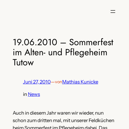
Zum
Inhalt
springen
19.06.2010 – Sommerfest
im Alten- und Pflegeheim
Tutow
Juni 27, 2010
—
Mathias Kunicke
von
in
News
Auch in diesem Jahr waren wir wieder, nun
schon zum dritten mal, mit unserer Feldküchen
beim Sommerfest im Pflegeheim dabei. Das