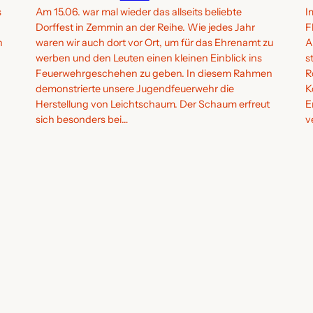
s
Am 15.06. war mal wieder das allseits beliebte
I
Dorffest in Zemmin an der Reihe. Wie jedes Jahr
F
n
waren wir auch dort vor Ort, um für das Ehrenamt zu
A
werben und den Leuten einen kleinen Einblick ins
s
Feuerwehrgeschehen zu geben. In diesem Rahmen
R
demonstrierte unsere Jugendfeuerwehr die
K
Herstellung von Leichtschaum. Der Schaum erfreut
E
sich besonders bei…
v