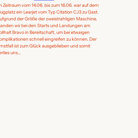
m Zeitraum vom 14.06. bis zum 16.06. war auf dem
lugplatz ein Learjet vom Typ Citation CJ3 zu Gast.
ufgrund der Größe der zweistrahligen Maschine,
tanden wir bei den Starts und Landungen am
ollhalt Bravo in Bereitschaft, um bei etwaigen
omplikationen schnell eingreifen zu können. Der
rnstfall ist zum Glück ausgeblieben und somit
erlies uns…