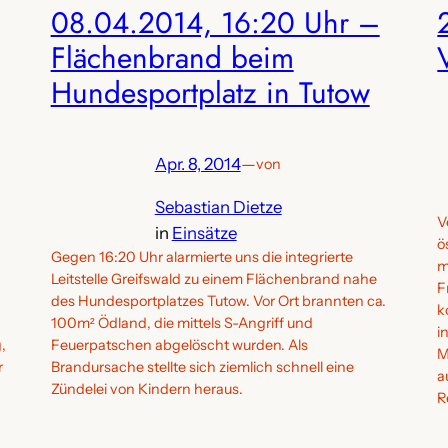
08.04.2014, 16:20 Uhr –
Flächenbrand beim
Hundesportplatz in Tutow
Apr. 8, 2014
—
von
Sebastian Dietze
V
in
Einsätze
ö
Gegen 16:20 Uhr alarmierte uns die integrierte
m
Leitstelle Greifswald zu einem Flächenbrand nahe
F
des Hundesportplatzes Tutow. Vor Ort brannten ca.
k
100m² Ödland, die mittels S-Angriff und
i
,
Feuerpatschen abgelöscht wurden. Als
M
r
Brandursache stellte sich ziemlich schnell eine
a
Zündelei von Kindern heraus.
R