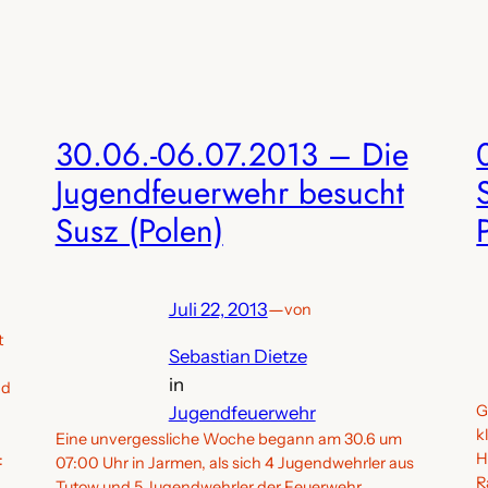
30.06.-06.07.2013 – Die
Jugendfeuerwehr besucht
Susz (Polen)
Juli 22, 2013
—
von
t
Sebastian Dietze
in
nd
G
Jugendfeuerwehr
k
Eine unvergessliche Woche begann am 30.6 um
H
:
07:00 Uhr in Jarmen, als sich 4 Jugendwehrler aus
R
Tutow und 5 Jugendwehrler der Feuerwehr