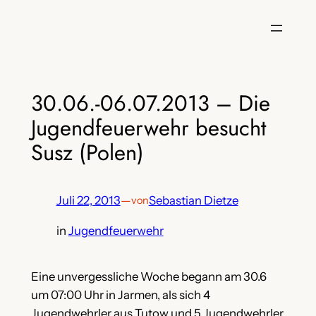
Zum
Inhalt
springen
30.06.-06.07.2013 – Die
Jugendfeuerwehr besucht
Susz (Polen)
Juli 22, 2013
—
Sebastian Dietze
von
in
Jugendfeuerwehr
Eine unvergessliche Woche begann am 30.6
um 07:00 Uhr in Jarmen, als sich 4
Jugendwehrler aus Tutow und 5 Jugendwehrler