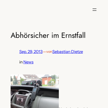
Zum
Inhalt
springen
Abhörsicher im Ernstfall
Sep. 29, 2013
—
Sebastian Dietze
von
in
News