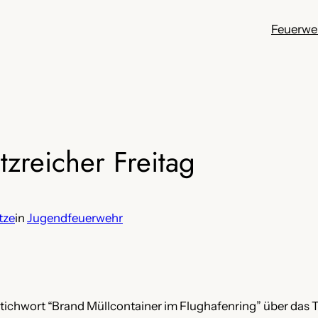
Feuerwe
zreicher Freitag
tze
in
Jugendfeuerwehr
ichwort “Brand Müllcontainer im Flughafenring” über das 