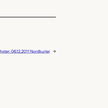
hster:
06.12.2011 Nordkurier
→