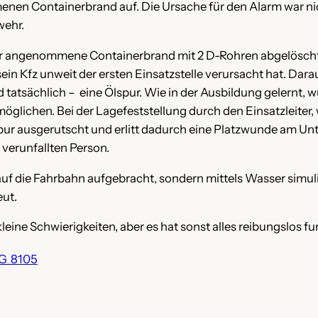
 Containerbrand auf. Die Ursache für den Alarm war nicht
wehr.
r angenommene Containerbrand mit 2 D-Rohren abgelöscht.
sein Kfz unweit der ersten Einsatzstelle verursacht hat. Dar
tatsächlich – eine Ölspur. Wie in der Ausbildung gelernt, 
öglichen. Bei der Lagefeststellung durch den Einsatzleiter, 
spur ausgerutscht und erlitt dadurch eine Platzwunde am Unt
verunfallten Person.
auf die Fahrbahn aufgebracht, sondern mittels Wasser simuli
eut.
leine Schwierigkeiten, aber es hat sonst alles reibungslos fu