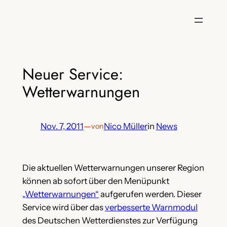
Zum
Inhalt
springen
Neuer Service:
Wetterwarnungen
Nov. 7, 2011
—
Nico Müller
in
News
von
Die aktuellen Wetterwarnungen unserer Region
können ab sofort über den Menüpunkt
„Wetterwarnungen“
aufgerufen werden. Dieser
Service wird über das
verbesserte Warnmodul
des Deutschen Wetterdienstes zur Verfügung