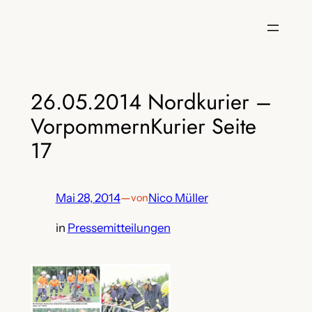
Zum
Inhalt
springen
26.05.2014 Nordkurier –
VorpommernKurier Seite
17
Mai 28, 2014
—
Nico Müller
von
in
Pressemitteilungen