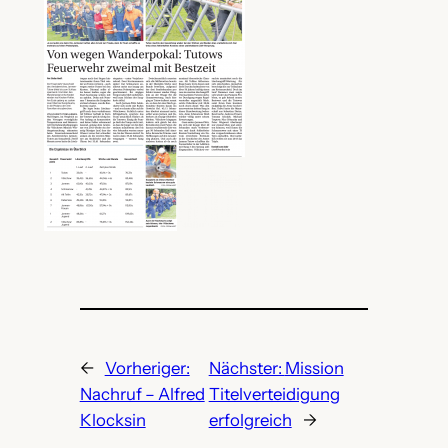
←
Vorheriger:
Nächster:
Mission
Nachruf – Alfred
Titelverteidigung
Klocksin
erfolgreich
→