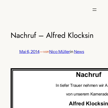
Zum
Inhalt
springen
Nachruf – Alfred Klocksin
Mai 6, 2014
—
Nico Müller
in
News
von