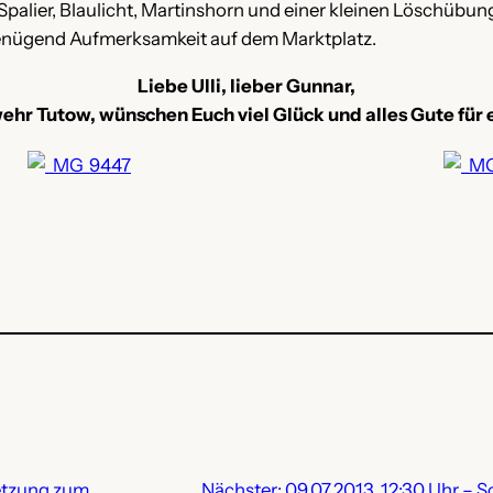
alier, Blaulicht, Martinshorn und einer kleinen Löschübung 
enügend Aufmerksamkeit auf dem Marktplatz.
Liebe Ulli, lieber Gunnar,
rwehr Tutow, wünschen Euch viel Glück und alles Gute fü
etzung zum
Nächster:
09.07.2013, 12:30 Uhr – S