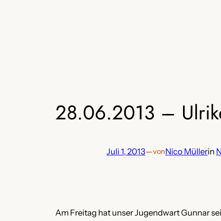
Zum
Inhalt
springen
28.06.2013 – Ulrik
Juli 1, 2013
—
Nico Müller
in
von
Am Freitag hat unser Jugendwart Gunnar seine