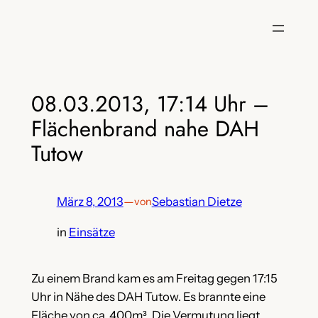
Zum
Inhalt
springen
08.03.2013, 17:14 Uhr –
Flächenbrand nahe DAH
Tutow
März 8, 2013
—
Sebastian Dietze
von
in
Einsätze
Zu einem Brand kam es am Freitag gegen 17:15
Uhr in Nähe des DAH Tutow. Es brannte eine
Fläche von ca. 400m³. Die Vermutung liegt