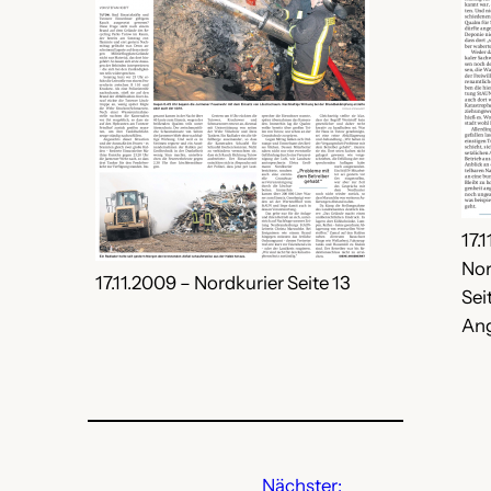
17.
Nor
17.11.2009 – Nordkurier Seite 13
Sei
An
Nächster: