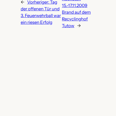
←
Vorheriger:
Tag
15.-17.11.2009
der offenen Tür und
Brand auf dem
3. Feuerwehrball war
Recyclinghof
ein riesen Erfolg
Tutow
→