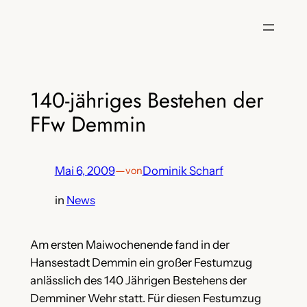
Zum
Inhalt
springen
140-jähriges Bestehen der
FFw Demmin
Mai 6, 2009
—
Dominik Scharf
von
in
News
Am ersten Maiwochenende fand in der
Hansestadt Demmin ein großer Festumzug
anlässlich des 140 Jährigen Bestehens der
Demminer Wehr statt. Für diesen Festumzug