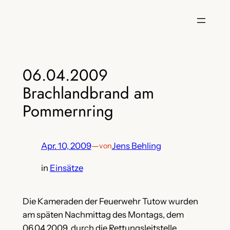
Zum
Inhalt
springen
06.04.2009
Brachlandbrand am
Pommernring
Apr. 10, 2009
—
Jens Behling
von
in
Einsätze
Die Kameraden der Feuerwehr Tutow wurden
am späten Nachmittag des Montags, dem
06.04.2009, durch die Rettungsleitstelle