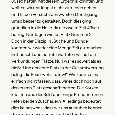
39sec hatten. Mit diesem Ergebnis konnten und
wollten wir uns längst nicht zufrieden geben
und haben versucht den zweiten Durchgang
umso besser zu gestalten. Doch dies ging
gründlich in die Hose, da die zweite Zeit 43sec
betrug. Nun lagen wir auf Platz Nummer 3.
Doch in der Disziplin ,,Stiche und Bunde“
konnten wir wieder eine Menge Zeit gutmachen.
Enttäuscht und betrübt warteten wir auf die
Verkündungen Plätze. Nun war es soweit als es
hieß: „Und der erste Platz in der Gesamtwertung
belegt die Feuerwehr Tutow!“ Wir konnten es
einfach nicht fassen, dass wir es doch noch auf
den ersten Platz geschafft hatten. Die Korken
knallten und der Sekt und einige Freudentränen
liefen bei den Zuschauern. Allerdings bedeutet
dies keineswegs, dass wir uns ausruhen können,
denn nun muss doppelt so hart für den