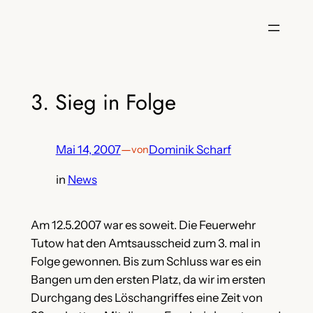
Zum
Inhalt
springen
3. Sieg in Folge
Mai 14, 2007
—
Dominik Scharf
von
in
News
Am 12.5.2007 war es soweit. Die Feuerwehr
Tutow hat den Amtsausscheid zum 3. mal in
Folge gewonnen. Bis zum Schluss war es ein
Bangen um den ersten Platz,
da wir im ersten
Durchgang des Löschangriffes eine Zeit von