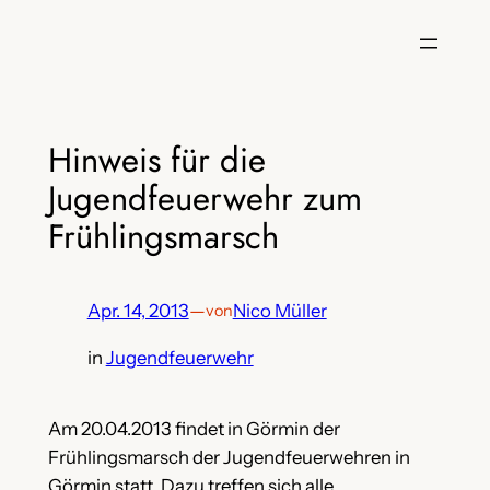
Zum
Inhalt
springen
Hinweis für die
Jugendfeuerwehr zum
Frühlingsmarsch
Apr. 14, 2013
—
Nico Müller
von
in
Jugendfeuerwehr
Am 20.04.2013 findet in Görmin der
Frühlingsmarsch der Jugendfeuerwehren in
Görmin statt. Dazu treffen sich alle