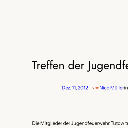
Zum
Inhalt
springen
Treffen der Jugend
Dez. 11, 2012
—
Nico Müller
i
von
Die Mitglieder der Jugendfeuerwehr Tutow tr