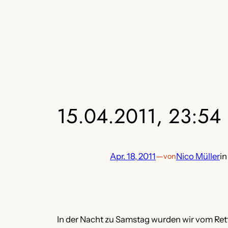
Zum
Inhalt
springen
15.04.2011, 23:54 U
Apr. 18, 2011
—
Nico Müller
i
von
In der Nacht zu Samstag wurden wir vom Rett