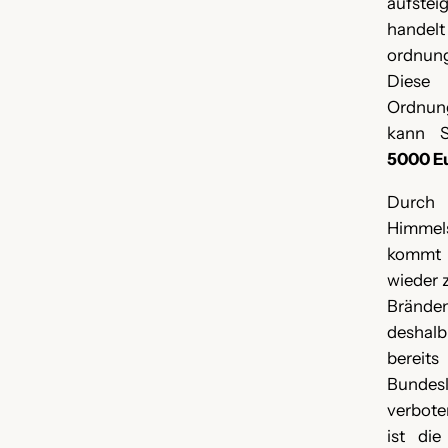
aufste
handelt
ordnung
Diese
Ordnung
kann 
5000 E
Durch
Himmels
kommt
wieder 
Brän
deshal
bereit
Bundes
verbote
ist di