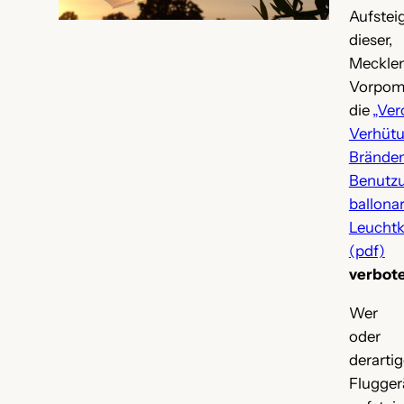
Aufste
diese
Meckle
Vorpom
die
„Ver
Verhü
Brände
Benut
ballona
Leuchtk
(pdf)
verbot
Wer vo
oder f
derarti
Flugger