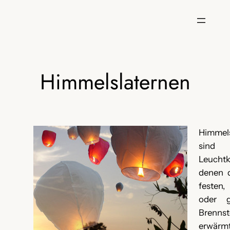
Zum
Inhalt
springen
Himmelslaternen
Himmels
sind b
Leucht
denen d
festen
oder g
Brennst
erwärm